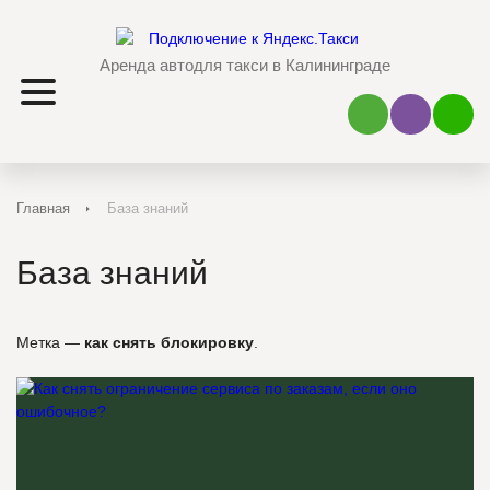
Аренда авто
для такси в Калининграде
Наш Viber
Наш 
Главная
База знаний
База знаний
Метка —
как снять блокировку
.