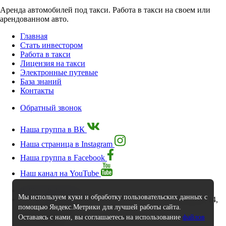
Аренда автомобилей под такси. Работа в такси на своем или
арендованном авто.
Главная
Стать инвестором
Работа в такси
Лицензия на такси
Электронные путевые
База знаний
Контакты
Обратный звонок
Наша группа в ВК
Наша страница в Instagram
Наша группа в Facebook
Наш канал на YouTube
8 (921) 262-55-55
Мы используем куки и обработку пользовательских данных с
г. Калининград, ул.Литовский Вал д.38 подъезд 14,
помощью Яндекс.Метрики для лучшей работы сайта.
офис 208.
Оставаясь с нами, вы соглашаетесь на использование
файлов
Все адреса