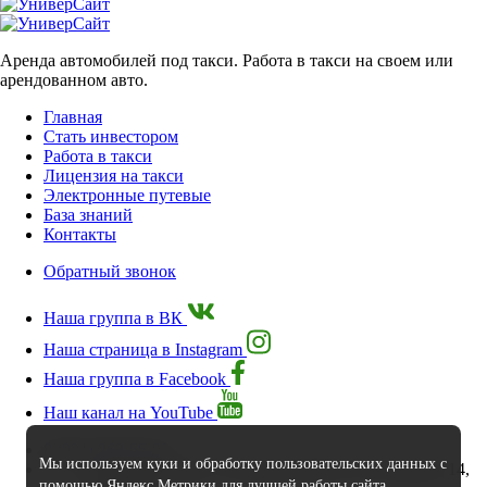
Аренда автомобилей под такси. Работа в такси на своем или
арендованном авто.
Главная
Стать инвестором
Работа в такси
Лицензия на такси
Электронные путевые
База знаний
Контакты
Обратный звонок
Наша группа в ВК
Наша страница в Instagram
Наша группа в Facebook
Наш канал на YouTube
8 (921) 262-55-55
Мы используем куки и обработку пользовательских данных с
г. Калининград, ул.Литовский Вал д.38 подъезд 14,
помощью Яндекс.Метрики для лучшей работы сайта.