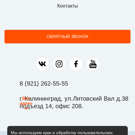
Контакты
ОБРАТНЫЙ ЗВОНОК
Наша группа в ВК
Наша страница в Instagram
Наша группа в Facebook
Наш канал на YouTu
8 (921) 262-55-55
г. Калининград, ул.Литовский Вал д.38
Все
адрес
подъезд 14, офис 208.
а
Мы используем куки и обработку пользовательских