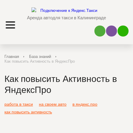
Аренда авто
для такси в Калининграде
Наш Viber
Наш 
Главная
База знаний
Как повысить Активность в ЯндексПро
Как повысить Активность в
ЯндексПро
работа в такси
на своем авто
в яндекс.про
как повысить активность