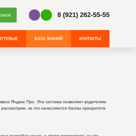
8 (921) 262-55-55
вонок
Наш Viber
Наш WhatsApp
ПУТЕВЫЕ
БАЗА ЗНАНИЙ
КОНТАКТЫ
рвисе Яндекс Про. Эта система позволяет водителям
о рассмотрим, за что начисляются баллы приоритета
жно подробно узнать о своём приоритете: за что