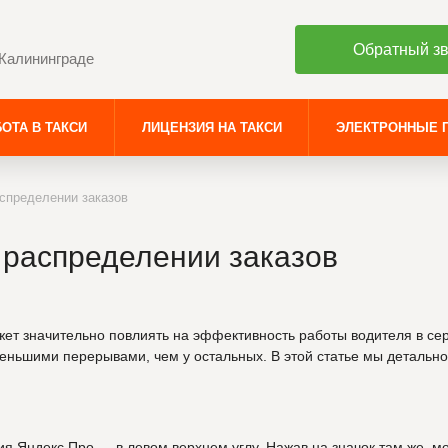
Обратный з
 Калининграде
ОТА В ТАКСИ
ЛИЦЕНЗИЯ НА ТАКСИ
ЭЛЕКТРОННЫЕ 
аспределении заказов
в распределении заказов
ет значительно повлиять на эффективность работы водителя в се
меньшими перерывами, чем у остальных. В этой статье мы детальн
 Яндекс Про — в левом верхнем углу. Нажав на значок там же, мо