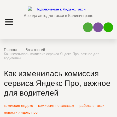
Аренда авто
для такси в Калининграде
Наш Viber
Наш 
Главная
База знаний
Как изменилась комиссия сервиса Яндекс Про, важное для
водителей
Как изменилась комиссия
сервиса Яндекс Про, важное
для водителей
комиссия яндекс
комиссия по заказам
работа в такси
новости яндекс про